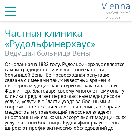
Главная
ЧАСТНЫЕ КЛИНИКИ
Частная клиника
«Рудольфинерхаус»
ОТЕЛИ В ВЕНЕ
Ведущая больница Вены
Основанная в 1882 году, Рудольфинерхаус является
самой традиционной и известной частной
Контакт
больницей Вены. Ее превосходная репутация
связана с именами таких известных врачей и
пионеров медицинского туризма, как Биллрот и
Deutsch
Феллингер. Благодаря своему многолетнему опыту,
клиника предлагает первоклассные медицинские
English
услуги, услуги в области ухода за больными и
современное техническое оснащение, а ее врачи,
Русский
медсестры и управляющий персонал владеют
иностранными языками. Ассортимент медицинских
услуг частной больницы Рудольфинерхаус очень
широк: от профилактических обследований до