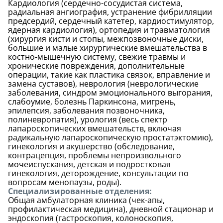
Кардиология (сердечно-сосудистая система,
радиальная ангиография, устранение фибрилляции
предсердий, сердечный катетер, кардиостимулятор,
ядерная кардиология), ортопедия и травматология
(хирургия кисти и стопы, межпозвоночные диски,
большие и малые хирургические вмешательства в
костно-мышечную систему, свежие травмы и
хронические повреждения, дополнительные
операции, такие как пластика связок, вправление и
замена суставов), неврология (неврологические
заболевания, синдром эмоционального выгорания,
слабоумие, болезнь Паркинсона, мигрень,
эпилепсия, заболевания позвоночника,
полиневропатия), урология (весь спектр
лапароскопических вмешательств, включая
радикальную лапароскопическую простатэктомию),
гинекология и акушерство (обследование,
контрацепция, проблемы непроизвольного
мочеиспускания, детская и подростковая
гинекология, деторождение, консультации по
вопросам менопаузы, роды).
Специализированные отделения:
Общая амбулаторная клиника (чек-апы,
профилактическая медицина), дневной стационар и
эндоскопия (гастроскопия, колоноскопия,