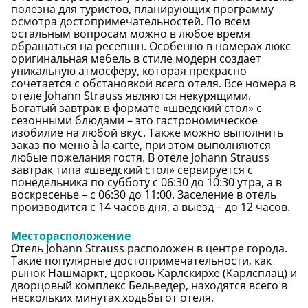
полезна для туристов, планирующих программу
осмотра достопримечательностей. По всем
остальным вопросам можно в любое время
обращаться на ресепшн. Особенно в номерах люкс
оригинальная мебель в стиле модерн создает
уникальную атмосферу, которая прекрасно
сочетается с обстановкой всего отеля. Все номера в
отеле Johann Strauss являются некурящими.
Богатый завтрак в формате «шведский стол» с
сезонными блюдами – это гастрономическое
изобилие на любой вкус. Также можно выполнить
заказ по меню à la carte, при этом выполняются
любые пожелания гостя. В отеле Johann Strauss
завтрак типа «шведский стол» сервируется с
понедельника по субботу с 06:30 до 10:30 утра, а в
воскресенье – с 06:30 до 11:00. Заселение в отель
производится с 14 часов дня, а выезд – до 12 часов.
Месторасположение
Отель Johann Strauss расположен в центре города.
Такие популярные достопримечательности, как
рынок Нашмаркт, церковь Карлскирхе (Карлсплац) и
дворцовый комплекс Бельведер, находятся всего в
нескольких минутах ходьбы от отеля.