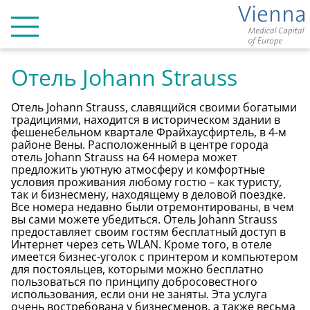
Главная
ЧАСТНЫЕ КЛИНИКИ
Отель Johann Strauss
Отель Johann Strauss, славящийся своими богатыми
ОТЕЛИ В ВЕНЕ
традициями, находится в историческом здании в
фешенебельном квартале Фрайхаусфиртель, в 4-м
районе Вены. Расположенный в центре города
отель Johann Strauss на 64 номера может
Контакт
предложить уютную атмосферу и комфортные
условия проживания любому гостю – как туристу,
так и бизнесмену, находящему в деловой поездке.
Все номера недавно были отремонтированы, в чем
Deutsch
вы сами можете убедиться. Отель Johann Strauss
предоставляет своим гостям бесплатный доступ в
English
Интернет через сеть WLAN. Кроме того, в отеле
имеется бизнес-уголок с принтером и компьютером
Русский
для постояльцев, которыми можно бесплатно
пользоваться по принципу добросовестного
использования, если они не заняты. Эта услуга
очень востребована у бизнесменов, а также весьма